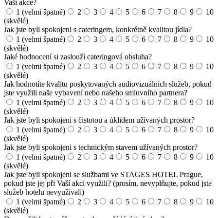
Vaší akce?
1 (velmi špatné)
2
3
4
5
6
7
8
9
10
(skvělé)
Jak jste byli spokojeni s cateringem, konkrétně kvalitou jídla?
1 (velmi špatné)
2
3
4
5
6
7
8
9
10
(skvělé)
Jaké hodnocení si zaslouží cateringová obsluha?
1 (velmi špatné)
2
3
4
5
6
7
8
9
10
(skvělé)
Jak hodnotíte kvalitu poskytovaných audiovizuálních služeb, pokud
jste využili naše vybavení nebo našeho smluvního partnera?
1 (velmi špatné)
2
3
4
5
6
7
8
9
10
(skvělé)
Jak jste byli spokojeni s čistotou a úklidem užívaných prostor?
1 (velmi špatné)
2
3
4
5
6
7
8
9
10
(skvělé)
Jak jste byli spokojeni s technickým stavem užívaných prostor?
1 (velmi špatné)
2
3
4
5
6
7
8
9
10
(skvělé)
Jak jste byli spokojeni se službami ve STAGES HOTEL Prague,
pokud jste jej při Vaší akci využili? (prosím, nevyplňujte, pokud jste
služeb hotelu nevyužívali)
1 (velmi špatné)
2
3
4
5
6
7
8
9
10
(skvělé)