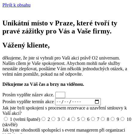
Přejít k obsahu
Unikátní místo v Praze, které tvoří ty
pravé zážitky pro Vás a Vaše firmy.
Vážený kliente,
děkujeme, že jste si vybrali pro Vaši akci právě O2 universum.
Naším cílem je Vaše spokojenost. Abychom mohli naše služby
neustále zlepšovat, posíláme Vám několik jednoduchých otázek, a
velmi nám pomůže, pokud na ně odpovíte.
Děkujeme za Váš čas a brzy na viděnou.
Prosím vyplňte název akce.
Prosím vyplňte termín akce
Jak jste byli spokojeni s procesem rezervace a uzavření smlouvy k
Vaší akci?
1 (velmi špatné)
2
3
4
5
6
7
8
9
10
(skvělé)
Jak byste ohodnotili spolupráci s event managerem při organizaci