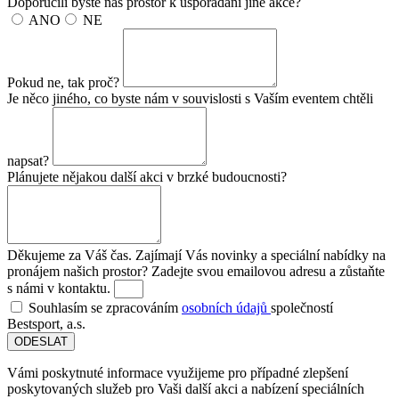
Doporučili byste náš prostor k uspořádání jiné akce?
ANO
NE
Pokud ne, tak proč?
Je něco jiného, co byste nám v souvislosti s Vaším eventem chtěli
napsat?
Plánujete nějakou další akci v brzké budoucnosti?
Děkujeme za Váš čas. Zajímají Vás novinky a speciální nabídky na
pronájem našich prostor? Zadejte svou emailovou adresu a zůstaňte
s námi v kontaktu.
Souhlasím se zpracováním
osobních údajů
společností
Bestsport, a.s.
ODESLAT
Vámi poskytnuté informace využijeme pro případné zlepšení
poskytovaných služeb pro Vaši další akci a nabízení speciálních